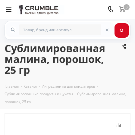
0
×
Сублимированная
малина, порошок,
25 гр
Главная
-
Каталог
-
Ингредиенты для кондитеров
-
Сублимированные продукты и цукаты
-
Сублимированная малина,
порошок, 25 гр