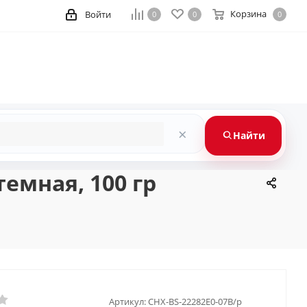
Корзина
Войти
0
0
0
×
Найти
емная, 100 гр
Артикул:
CHX-BS-22282E0-07B/p