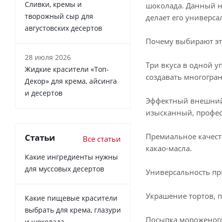
Сливки, кремы и
шоколада. Данный на
творожный сыр для
делает его универс
августовских десертов
Почему выбирают эт
28 июля 2026
Три вкуса в одной у
Жидкие красители «Топ-
создавать многогра
Декор» для крема, айсинга
и десертов
Эффектный внешний 
изысканный, профес
Премиальное качеств
Статьи
Все статьи
какао-масла.
Какие ингредиенты нужны
для муссовых десертов
Универсальность пр
Украшение тортов, 
Какие пищевые красители
выбрать для крема, глазури
Посыпка мороженого,
и шоколада