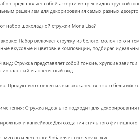
бор представляет собой ассорти из трех видов хрупкой шо
альным решением для декорирования самых разных десерто
от набор шоколадной стружки Mona Lisa?
паковке: Набор включает стружку из белого, молочного и тем
нные вкусовые и цветовые композиции, подбирая идеальный
вид: Стружка представляет собой тонкие, хрупкие завитк
сиональный и аппетитный вид.
о: Продукт изготовлен из высококачественного бельгийско
именения: Стружка идеально подходит для декорирования 
пирожных и капкейков: Для создания стильного финишного
 муссов и десертов: Добавляет текстуру и вкус.