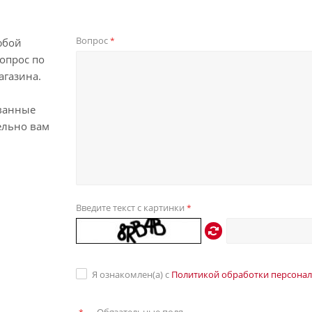
Вопрос
*
юбой
опрос по
агазина.
ванные
ельно вам
Введите текст с картинки
*
Я ознакомлен(а) с
Политикой обработки персона