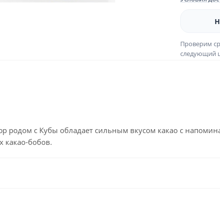
Н
Проверим ср
следующий ш
юр родом с Кубы обладает сильным вкусом какао с напоми
 какао-бобов.