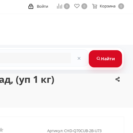
Корзина
Войти
0
0
0
×
Найти
, (уп 1 кг)
Артикул:
CHD-Q70CUB-2B-U73