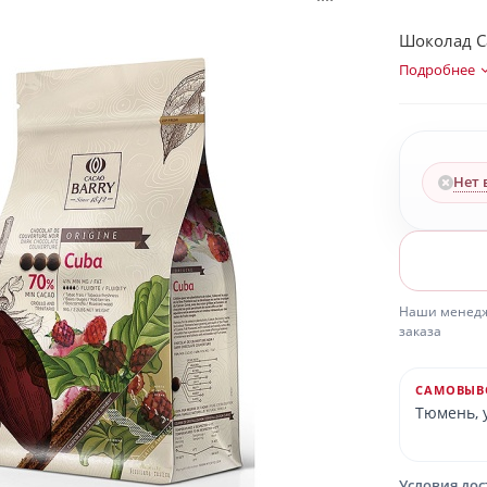
Шоколад Cac
Подробнее
Нет 
Наши менедже
заказа
САМОВЫВ
Тюмень, у
Условия до