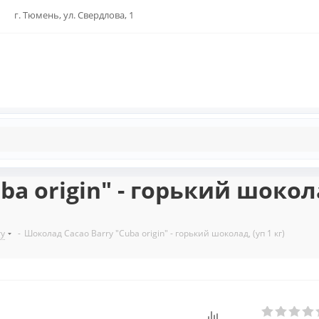
г. Тюмень, ул. Свердлова, 1
a origin" - горький шоколад
ry
-
Шоколад Cacao Barry "Cuba origin" - горький шоколад, (уп 1 кг)