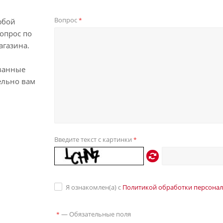
Вопрос
*
юбой
опрос по
агазина.
ванные
ельно вам
Введите текст с картинки
*
Я ознакомлен(а) с
Политикой обработки персона
—
Обязательные поля
*