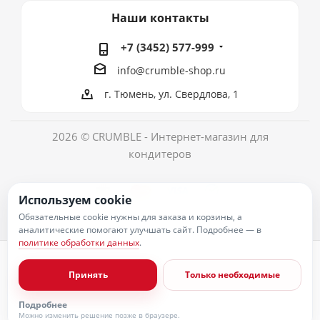
Наши контакты
+7 (3452) 577-999
info@crumble-shop.ru
г. Тюмень, ул. Свердлова, 1
2026 © CRUMBLE - Интернет-магазин для
кондитеров
Используем cookie
Обязательные cookie нужны для заказа и корзины, а
аналитические помогают улучшать сайт. Подробнее — в
политике обработки данных
.
Политика обработки персональных данных
Согласие на обработку персональных данных
Принять
Только необходимые
Публичная оферта
Пользовательское соглашение
Условия оплаты
Подробнее
Условия доставки
Можно изменить решение позже в браузере.