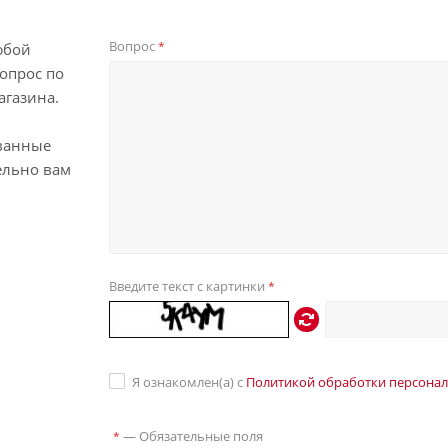
Вопрос
*
юбой
опрос по
агазина.
ванные
ельно вам
Введите текст с картинки
*
Я ознакомлен(а) с
Политикой обработки персона
—
Обязательные поля
*