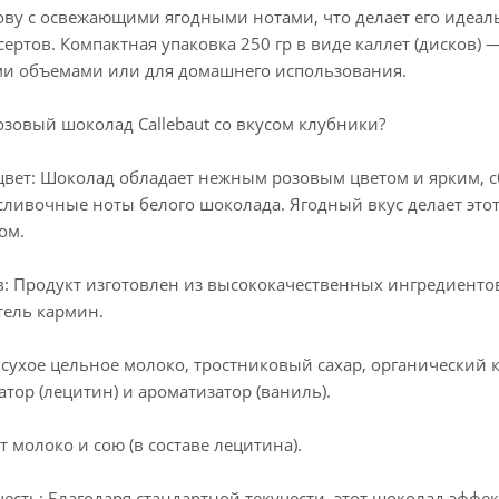
ову с освежающими ягодными нотами, что делает его идеал
ртов. Компактная упаковка 250 гр в виде каллет (дисков) 
и объемами или для домашнего использования.
зовый шоколад Callebaut со вкусом клубники?
цвет: Шоколад обладает нежным розовым цветом и ярким, 
ливочные ноты белого шоколада. Ягодный вкус делает этот
ом.
: Продукт изготовлен из высококачественных ингредиентов
тель кармин.
, сухое цельное молоко, тростниковый сахар, органический
тор (лецитин) и ароматизатор (ваниль).
 молоко и сою (в составе лецитина).
честь: Благодаря стандартной текучести, этот шоколад эфф