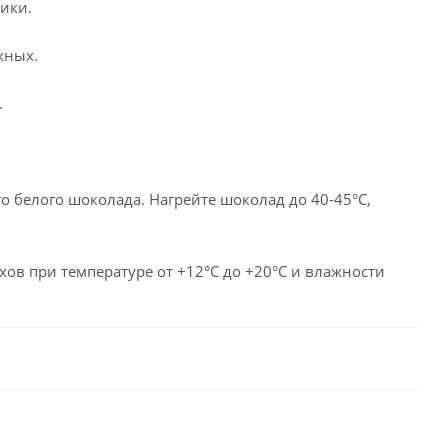
ики.
жных.
.
о белого шоколада. Нагрейте шоколад до 40-45°C,
хов при температуре от +12°C до +20°C и влажности