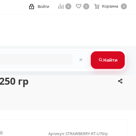
Корзина
Войти
0
0
0
×
Найти
250 гр
Артикул:
STRAWBERRY-RT-U70/p