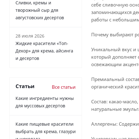
Сливки, кремы и
себе сливочную осн
творожный сыр для
запоминающихся десе
августовских десертов
работы с небольшим
Почему выбирают ро
28 июля 2026
Жидкие красители «Топ-
Уникальный вкус и 
Декор» для крема, айсинга
который дополняет с
и десертов
освежающим акцент
Премиальный состав
Статьи
органический краси
Все статьи
Какие ингредиенты нужны
Состав: какао-масло
для муссовых десертов
натуральные эмульга
Аллергены: Содержит
Какие пищевые красители
выбрать для крема, глазури
Универсальная теку
и шоколада