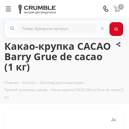
0
×
Какао-крупка CACAO
Barry Grue de cacao
(1 кг)
Главная
-
Каталог
-
Шоколад для кондитеров
-
Прочий шоколад и декор
-
Какао-крупка CACAO Barry Grue de cacao (1
кг)