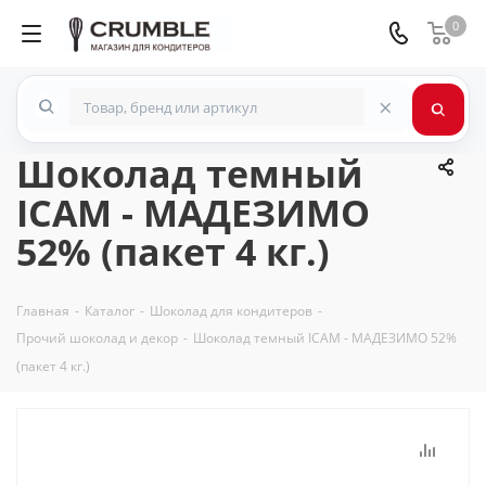
0
×
Шоколад темный
ICAM - МАДЕЗИМО
52% (пакет 4 кг.)
Главная
-
Каталог
-
Шоколад для кондитеров
-
Прочий шоколад и декор
-
Шоколад темный ICAM - МАДЕЗИМО 52%
(пакет 4 кг.)