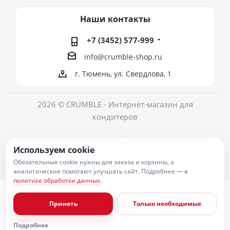
Наши контакты
+7 (3452) 577-999
info@crumble-shop.ru
г. Тюмень, ул. Свердлова, 1
2026 © CRUMBLE - Интернет-магазин для
кондитеров
Используем cookie
Обязательные cookie нужны для заказа и корзины, а
аналитические помогают улучшать сайт. Подробнее — в
политике обработки данных
.
Политика обработки персональных данных
Согласие на обработку персональных данных
Принять
Только необходимые
Публичная оферта
Пользовательское соглашение
Условия оплаты
Подробнее