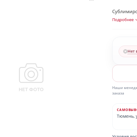
Сублимиро
Подробнее
Нет 
Наши менедже
заказа
САМОВЫВ
Тюмень, у
Условия до