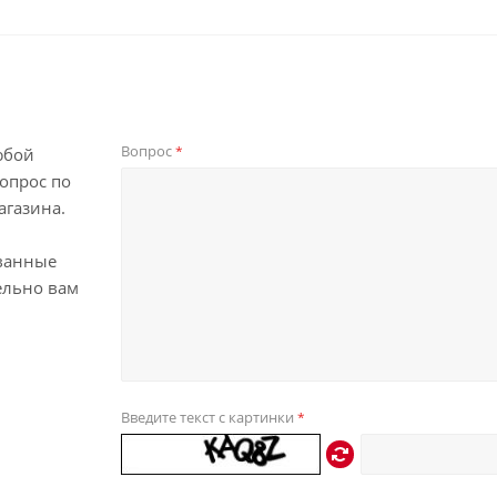
Вопрос
*
юбой
опрос по
агазина.
ванные
ельно вам
Введите текст с картинки
*