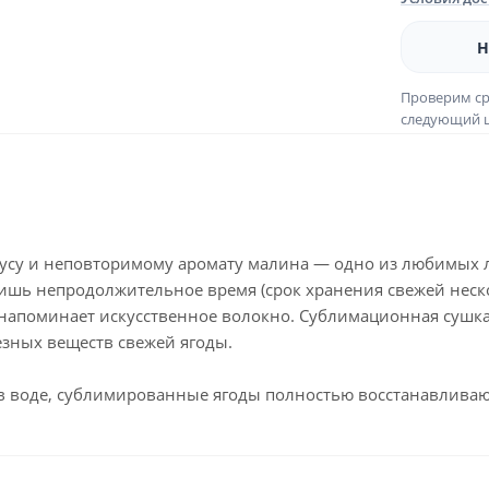
Н
Проверим ср
следующий ш
кусу и неповторимому аромату малина — одно из любимых ла
ишь непродолжительное время (срок хранения свежей неско
 напоминает искусственное волокно. Сублимационная сушка
езных веществ свежей ягоды.
в воде, сублимированные ягоды полностью восстанавливают