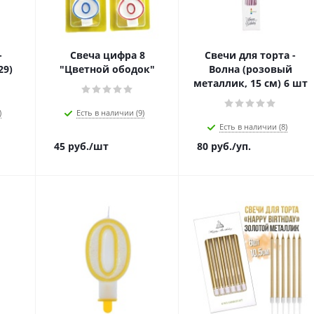
-
Свеча цифра 8
Свечи для торта -
29)
"Цветной ободок"
Волна (розовый
металлик, 15 см) 6 шт
)
Есть в наличии (9)
Есть в наличии (8)
45
руб.
/шт
80
руб.
/уп.