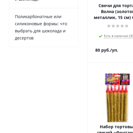
Свечи для торта
Волна (золото
Поликарбонатные или
металлик, 15 см) 
силиконовые формы: что
выбрать для шоколада и
Есть в наличии (30
десертов
80
руб.
/уп.
Набор тортов
свечей «Фонта