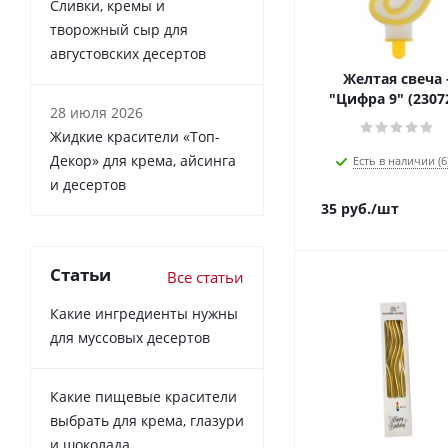
Сливки, кремы и
творожный сыр для
августовских десертов
Желтая свеча 
"Цифра 9" (2307
28 июля 2026
Жидкие красители «Топ-
Декор» для крема, айсинга
Есть в наличии (6
и десертов
35
руб.
/шт
Статьи
Все статьи
Какие ингредиенты нужны
для муссовых десертов
Какие пищевые красители
выбрать для крема, глазури
и шоколада