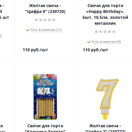
 -
Желтая свеча -
Свечи для торта
й
"Цифра 0" (230720)
«Happy Birthday»,
6 шт
6шт, 10,5см, золотой
металлик
Есть в наличии (11)
)
Есть в наличии (6)
110
руб.
/шт
110
руб.
/шт
ых
Свечи для торта
Желтая свеча -
ны»
"Классика Золото"
"Цифра 7" (230727)