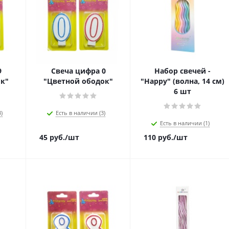
9
Свеча цифра 0
Набор свечей -
к"
"Цветной ободок"
"Happy" (волна, 14 см)
6 шт
)
Есть в наличии (3)
Есть в наличии (1)
45
руб.
/шт
110
руб.
/шт