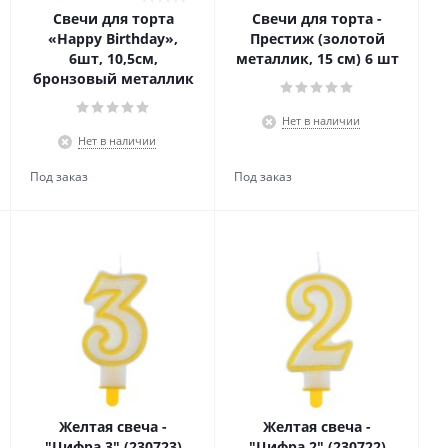
Свечи для торта
Свечи для торта -
«Happy Birthday»,
Престиж (золотой
6шт, 10,5см,
металлик, 15 см) 6 шт
бронзовый металлик
Нет в наличии
Нет в наличии
Желтая свеча -
Желтая свеча -
"Цифра 3" (230723)
"Цифра 2" (230722)