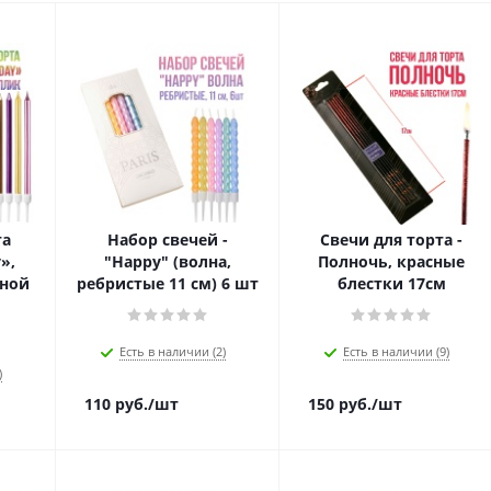
та
Набор свечей -
Свечи для торта -
»,
"Happy" (волна,
Полночь, красные
тной
ребристые 11 см) 6 шт
блестки 17см
Есть в наличии (2)
Есть в наличии (9)
)
110
руб.
/шт
150
руб.
/шт