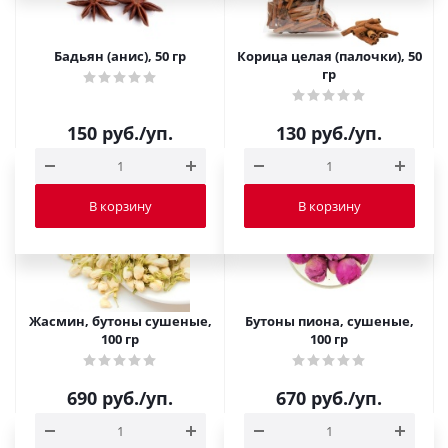
Бадьян (анис), 50 гр
Корица целая (палочки), 50
гр
150
руб.
/уп.
130
руб.
/уп.
В корзину
В корзину
Жасмин, бутоны сушеные,
Бутоны пиона, сушеные,
100 гр
100 гр
690
руб.
/уп.
670
руб.
/уп.