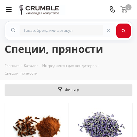
0
×
Специи, пряности
Главная
-
Каталог
-
Ингредиенты для кондитеров
-
Специи, пряности
Фильтр