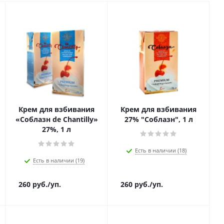
Крем для взбивания
Крем для взбивания
е,
«Соблазн de Chantilly»
27% "Соблазн", 1 л
27%, 1 л
Есть в наличии (18)
Есть в наличии (19)
260
руб.
/уп.
260
руб.
/уп.