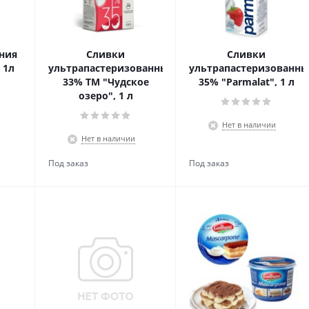
ния
Сливки
Сливки
 1л
ультрапастеризованные,
ультрапастеризованны
33% ТМ "Чудское
35% "Parmalat", 1 л
озеро", 1 л
Нет в наличии
Нет в наличии