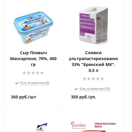
Сыр Плавыч
Сливки
Маскарпоне, 70%, 400
ультрапастеризованные,
гр
33% "Брянский МК",
0,5 л
Есть в наличии (6)
Есть в наличии (55)
360
руб.
/шт
350
руб.
/уп.