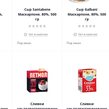
Сыр Santabene
Сыр Galbani
%,
Маскарпоне, 80%, 500
Маскарпоне, 80%, 500
гр
гр
Нет в наличии
Нет в наличии
Сливки
Сливки
ванные,
ультрапастеризованные,
ультрапастеризованны