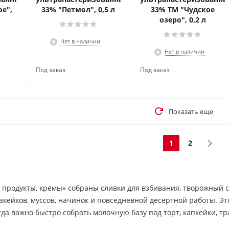
ое",
33% "Петмол", 0,5 л
33% ТМ "Чудское
озеро", 0,2 л
Нет в наличии
Нет в наличии
Показать еще
1
2
продукты, кремы» собраны сливки для взбивания, творожный сы
зкейков, муссов, начинок и повседневной десертной работы. Эт
гда важно быстро собрать молочную базу под торт, капкейки, 