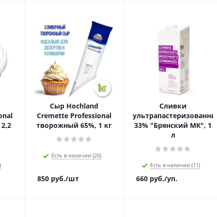
Сыр Hochland
Сливки
onal
Cremette Professional
ультрапастеризованны
2,2
творожный 65%, 1 кг
33% "Брянский МК", 1
л
Есть в наличии (20)
)
Есть в наличии (11)
850
руб.
/шт
660
руб.
/уп.