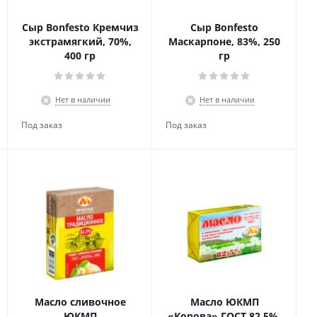
Сыр Bonfesto Кремчиз
Сыр Bonfesto
экстрамягкий, 70%,
Маскарпоне, 83%, 250
400 гр
гр
Нет в наличии
Нет в наличии
Масло сливочное
Масло ЮКМП
е,
ЮКМП
«Корова» ГОСТ 82,5%,