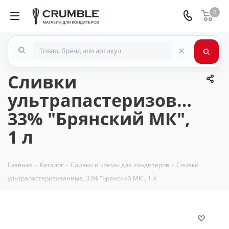
0
×
Сливки
ультрапастеризованны
33% "Брянский МК",
1 л
Главная
-
Каталог
-
Сливки и кремы для кондитеров
-
Сливки
ультрапастеризованные, 33% "Брянский МК", 1 л