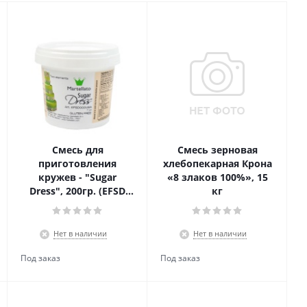
Смесь для
Смесь зерновая
приготовления
хлебопекарная Крона
кружев - "Sugar
«8 злаков 100%», 15
Dress", 200гр. (EFSD
кг
002)
Нет в наличии
Нет в наличии