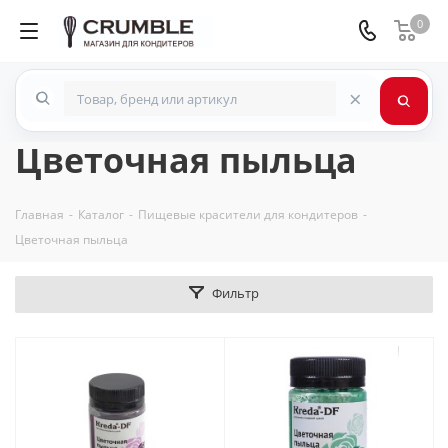
0
×
Цветочная пыльца
Главная
-
Каталог
-
Пищевые красители для кондитеров
-
Цветочная пыльца
Фильтр