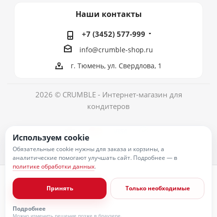
Наши контакты
+7 (3452) 577-999
info@crumble-shop.ru
г. Тюмень, ул. Свердлова, 1
2026 © CRUMBLE - Интернет-магазин для
кондитеров
Используем cookie
Обязательные cookie нужны для заказа и корзины, а
аналитические помогают улучшать сайт. Подробнее — в
политике обработки данных
.
Политика обработки персональных данных
Согласие на обработку персональных данных
Принять
Только необходимые
Публичная оферта
Пользовательское соглашение
Условия оплаты
Подробнее
Условия доставки
Можно изменить решение позже в браузере.