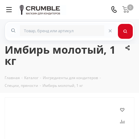
0
×
Имбирь молотый, 1
кг
Главная
-
Каталог
-
Ингредиенты для кондитеров
-
Специи, пряности
-
Имбирь молотый, 1 кг