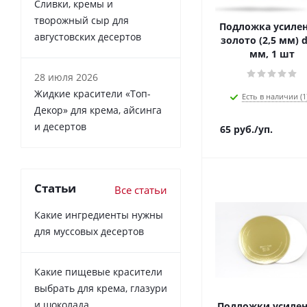
Сливки, кремы и
творожный сыр для
Подложка усиле
августовских десертов
золото (2,5 мм) 
мм, 1 шт
28 июля 2026
Жидкие красители «Топ-
Есть в наличии (1
Декор» для крема, айсинга
и десертов
65
руб.
/уп.
Статьи
Все статьи
Какие ингредиенты нужны
для муссовых десертов
Какие пищевые красители
выбрать для крема, глазури
и шоколада
Подложки усиле