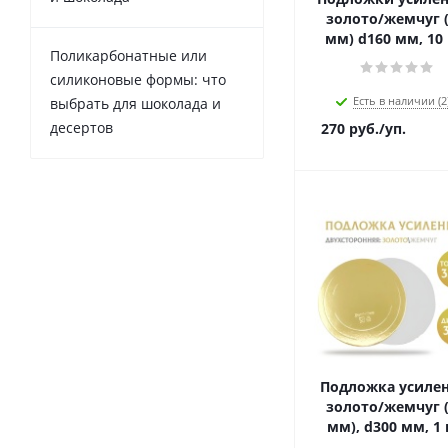
золото/жемчуг (
мм) d160 мм, 10
Поликарбонатные или
силиконовые формы: что
Есть в наличии (2
выбрать для шоколада и
десертов
270
руб.
/уп.
Подложка усиле
золото/жемчуг (
мм), d300 мм, 1