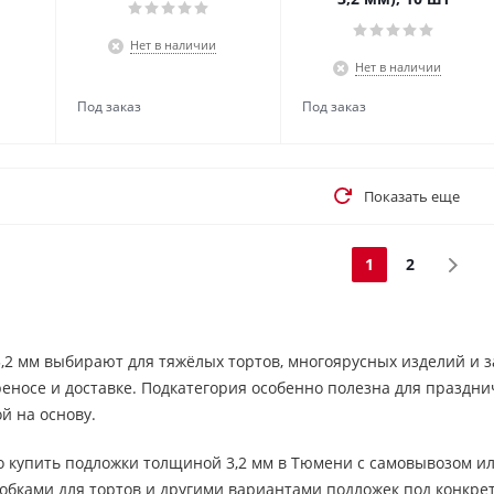
Нет в наличии
Нет в наличии
Показать еще
1
2
2 мм выбирают для тяжёлых тортов, многоярусных изделий и з
еносе и доставке. Подкатегория особенно полезна для праздни
й на основу.
 купить подложки толщиной 3,2 мм в Тюмени с самовывозом ил
робками для тортов и другими вариантами подложек под конкре