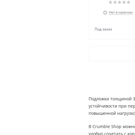
Нет в наличии
Подложки толщиной 3,
устойчивости при пер
повышенной нагрузко
В Crumble Shop можно
удобно сочетать с ко