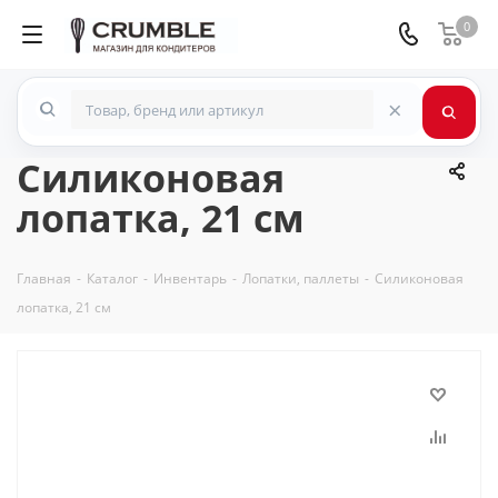
0
×
Силиконовая
лопатка, 21 см
Главная
-
Каталог
-
Инвентарь
-
Лопатки, паллеты
-
Силиконовая
лопатка, 21 см