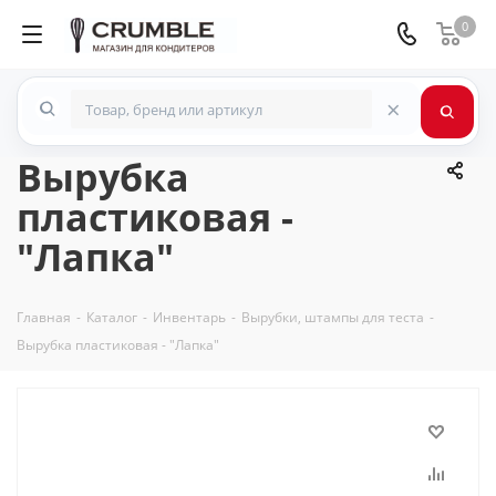
0
×
Вырубка
пластиковая -
"Лапка"
Главная
-
Каталог
-
Инвентарь
-
Вырубки, штампы для теста
-
Вырубка пластиковая - "Лапка"