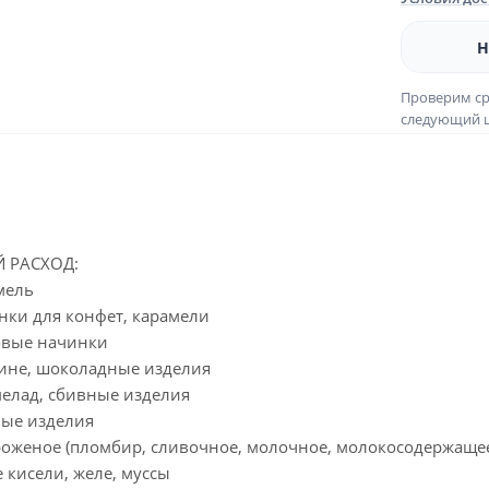
Н
Проверим ср
следующий ш
 РАСХОД:
амель
чинки для конфет, карамели
ровые начинки
ралине, шоколадные изделия
рмелад, сбивные изделия
чные изделия
Мороженое (пломбир, сливочное, молочное, молокосодержаще
ие кисели, желе, муссы