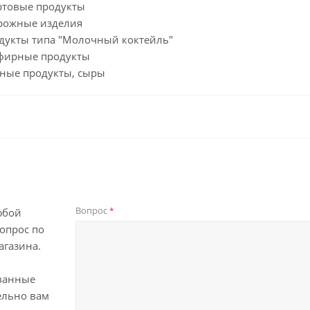
гуртовые продукты
ворожные изделия
Продукты типа "Молочный коктейль"
Кефирные продукты
ырные продукты, сыры
Вопрос
*
юбой
опрос по
агазина.
ванные
ельно вам