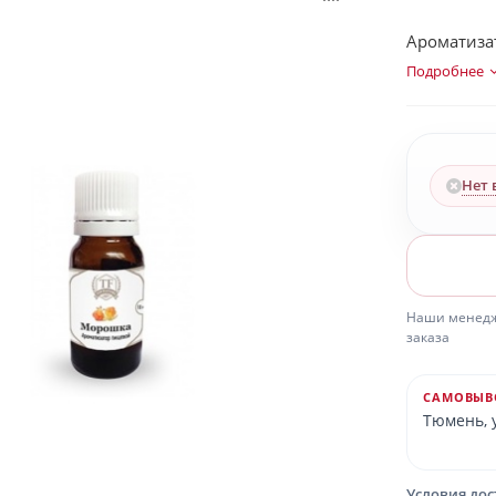
Ароматизат
Подробнее
Нет 
Наши менедже
заказа
САМОВЫВ
Тюмень, у
Условия до