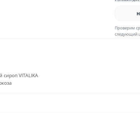
Н
Проверим ср
следующий ш
 сироп VITALIKA
юкоза