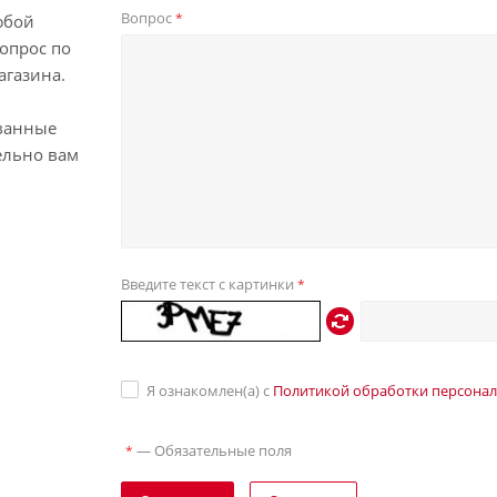
Вопрос
*
юбой
опрос по
агазина.
ванные
ельно вам
Введите текст с картинки
*
Я ознакомлен(а) с
Политикой обработки персона
—
Обязательные поля
*