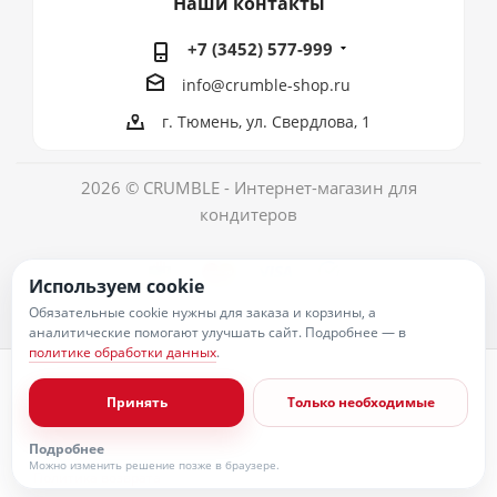
Наши контакты
+7 (3452) 577-999
info@crumble-shop.ru
г. Тюмень, ул. Свердлова, 1
2026 © CRUMBLE - Интернет-магазин для
кондитеров
Используем cookie
Обязательные cookie нужны для заказа и корзины, а
аналитические помогают улучшать сайт. Подробнее — в
политике обработки данных
.
Политика обработки персональных данных
Согласие на обработку персональных данных
Принять
Только необходимые
Публичная оферта
Пользовательское соглашение
Условия оплаты
Подробнее
Условия доставки
Можно изменить решение позже в браузере.
Политика возврата