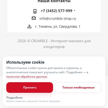
Наши контакты
+7 (3452) 577-999
info@crumble-shop.ru
г. Тюмень, ул. Свердлова, 1
2026 © CRUMBLE - Интернет-магазин для
кондитеров
Используем cookie
Обязательные cookie нужны для заказа и корзины, а
аналитические помогают улучшать сайт. Подробнее — в
политике обработки данных
.
Политика обработки персональных данных
Согласие на обработку персональных данных
Принять
Только необходимые
Публичная оферта
Пользовательское соглашение
Условия оплаты
Подробнее
Условия доставки
Можно изменить решение позже в браузере.
Политика возврата