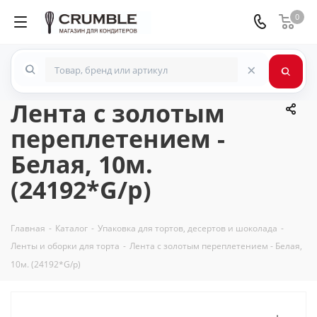
0
×
Лента с золотым
переплетением -
Белая, 10м.
(24192*G/p)
Главная
-
Каталог
-
Упаковка для тортов, десертов и шоколада
-
Ленты и оборки для торта
-
Лента с золотым переплетением - Белая,
10м. (24192*G/p)