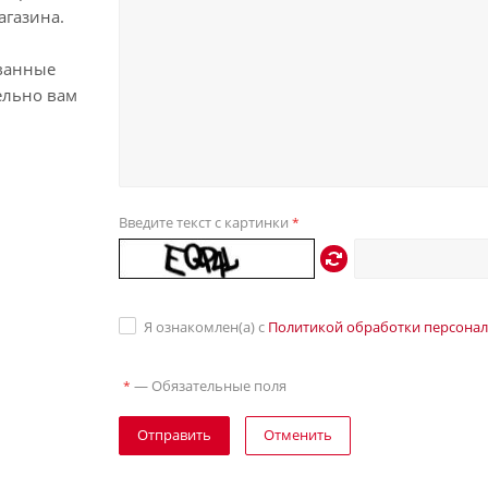
агазина.
ванные
ельно вам
Введите текст с картинки
*
Я ознакомлен(а) с
Политикой обработки персона
—
Обязательные поля
*
Отправить
Отменить