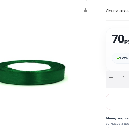
Лента атла
70
р
Есть
Менеджерск
согласуем до