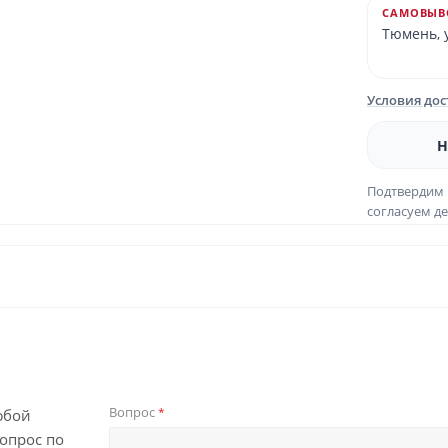
САМОВЫВ
Тюмень, у
Условия до
Н
Подтвердим 
согласуем де
Вопрос
*
юбой
опрос по