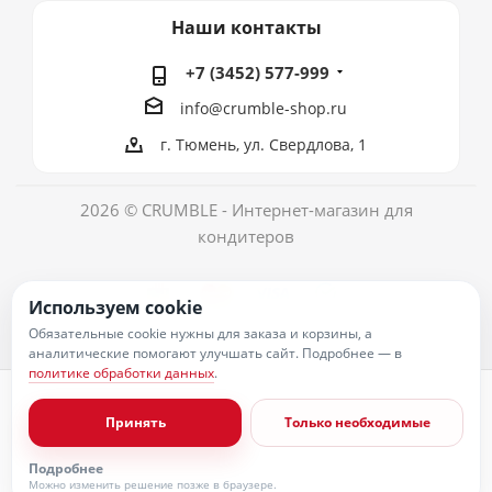
Наши контакты
+7 (3452) 577-999
info@crumble-shop.ru
г. Тюмень, ул. Свердлова, 1
2026 © CRUMBLE - Интернет-магазин для
кондитеров
Используем cookie
Обязательные cookie нужны для заказа и корзины, а
аналитические помогают улучшать сайт. Подробнее — в
политике обработки данных
.
Политика обработки персональных данных
Согласие на обработку персональных данных
Принять
Только необходимые
Публичная оферта
Пользовательское соглашение
Условия оплаты
Подробнее
Условия доставки
Можно изменить решение позже в браузере.