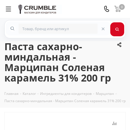
0
×
Паста сахарно-
миндальная -
Марципан Соленая
карамель 31% 200 гр
Главная
-
Каталог
-
Ингредиенты для кондитеров
-
Марципан
-
Паста сахарно-миндальная - Марципан Соленая карамель 31% 200 гр