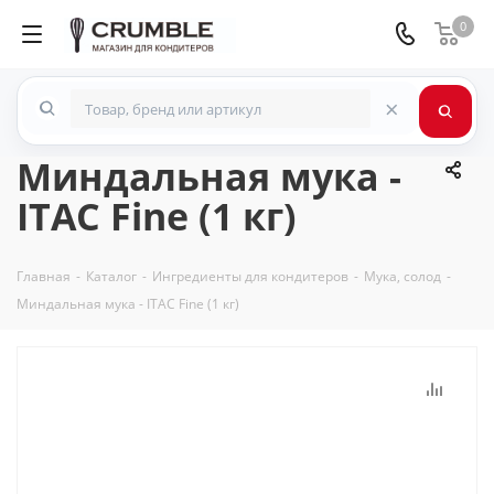
0
×
Миндальная мука -
ITAC Fine (1 кг)
Главная
-
Каталог
-
Ингредиенты для кондитеров
-
Мука, солод
-
Миндальная мука - ITAC Fine (1 кг)