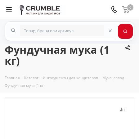
0
×
Фундучная мука (1
кг)
Главная
-
Каталог
-
Ингредиенты для кондитеров
-
Мука, солод
-
Фундучная мука (1 кг)