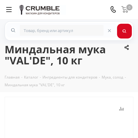
0
×
Миндальная мука
"VAL'DE", 10 кг
Главная
-
Каталог
-
Ингредиенты для кондитеров
-
Мука, солод
-
Миндальная мука "VAL'DE", 10 кг