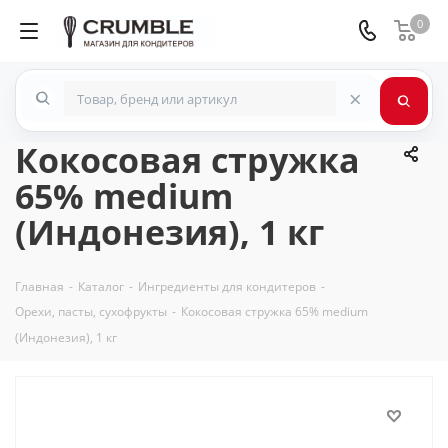
0
×
Кокосовая стружка
65% medium
(Индонезия), 1 кг
Главная
-
Каталог
-
Ингредиенты для кондитеров
-
Орехи, пасты, сухофрукты
-
Кокосовая стружка 65% medium
(Индонезия), 1 кг