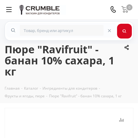
0
×
Пюре "Ravifruit" -
банан 10% сахара, 1
кг
Главная
-
Каталог
-
Ингредиенты для кондитеров
-
Фрукты и ягоды, пюре
-
Пюре "Ravifruit" - банан 10% сахара, 1 кг