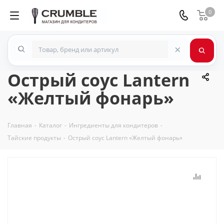
0
×
Острый соус Lantern
«Желтый фонарь»
Главная
-
Каталог
-
Ингредиенты для кондитеров
-
Тайские продукты
-
Острый соус Lantern «Желтый фонарь»