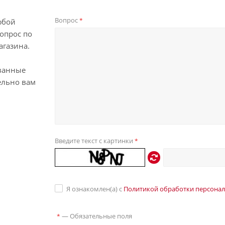
Вопрос
*
юбой
опрос по
агазина.
ванные
ельно вам
Введите текст с картинки
*
Я ознакомлен(а) с
Политикой обработки персона
—
Обязательные поля
*