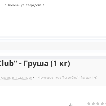
г. Тюмень, ул. Свердлова, 1
ub" - Груша (1 кг)
фрукты и ягоды, пюре
-
Фруктовое пюре "Puree.Club" - Груша (1 кг)