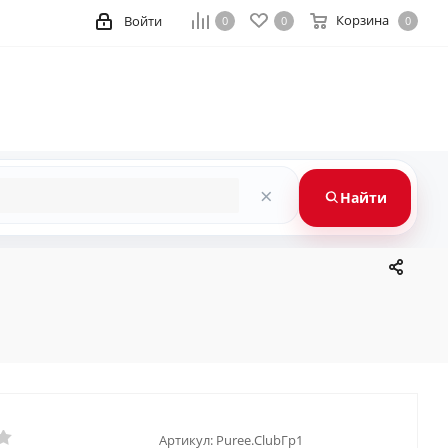
Корзина
Войти
0
0
0
×
Найти
Артикул:
Puree.ClubГр1