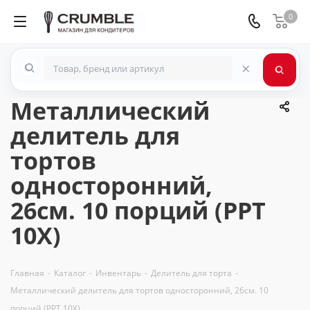
0
×
Металлический
делитель для
тортов
односторонний,
26см. 10 порций (PPT
10X)
Главная
-
Каталог
-
Инвентарь
-
Делитель для торта
-
Металлический делитель для тортов односторонний, 26см. 10
порций (PPT 10X)