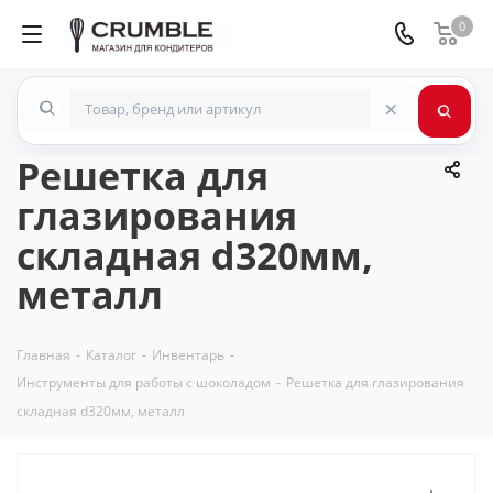
0
×
Решетка для
глазирования
складная d320мм,
металл
Главная
-
Каталог
-
Инвентарь
-
Инструменты для работы с шоколадом
-
Решетка для глазирования
складная d320мм, металл