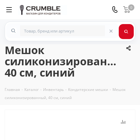
0
×
Мешок
силиконизированный,
40 см, синий
Главная
-
Каталог
-
Инвентарь
-
Кондитерские мешки
-
Мешок
силиконизированный, 40 см, синий