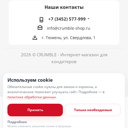
Наши контакты
+7 (3452) 577-999
info@crumble-shop.ru
г. Тюмень, ул. Свердлова, 1
2026 © CRUMBLE - Интернет-магазин для
кондитеров
Используем cookie
Обязательные cookie нужны для заказа и корзины, а
аналитические помогают улучшать сайт. Подробнее — в
политике обработки данных
.
Политика обработки персональных данных
Согласие на обработку персональных данных
Принять
Только необходимые
Публичная оферта
Пользовательское соглашение
Условия оплаты
Подробнее
Условия доставки
Можно изменить решение позже в браузере.