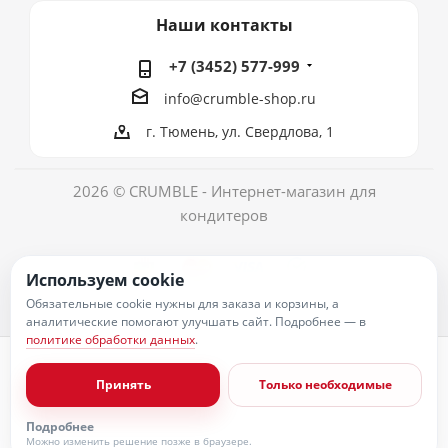
Наши контакты
+7 (3452) 577-999
info@crumble-shop.ru
г. Тюмень, ул. Свердлова, 1
2026 © CRUMBLE - Интернет-магазин для
кондитеров
Используем cookie
Обязательные cookie нужны для заказа и корзины, а
аналитические помогают улучшать сайт. Подробнее — в
политике обработки данных
.
Политика обработки персональных данных
Согласие на обработку персональных данных
Принять
Только необходимые
Публичная оферта
Пользовательское соглашение
Условия оплаты
Подробнее
Условия доставки
Можно изменить решение позже в браузере.