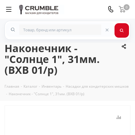
0
×
Наконечник -
"Солнце 1", 31мм.
(BXB 01/p)
Главная
-
Каталог
-
Инвентарь
-
Насадки для кондитерских мешков
-
Наконечник - "Солнце 1", 31мм. (BXB 01/p)