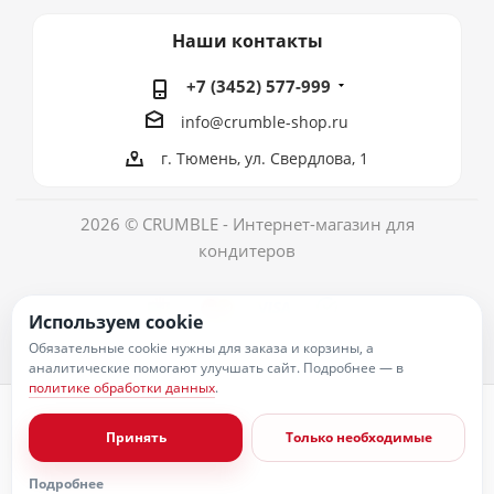
Наши контакты
+7 (3452) 577-999
info@crumble-shop.ru
г. Тюмень, ул. Свердлова, 1
2026 © CRUMBLE - Интернет-магазин для
кондитеров
Используем cookie
Обязательные cookie нужны для заказа и корзины, а
аналитические помогают улучшать сайт. Подробнее — в
политике обработки данных
.
Политика обработки персональных данных
Согласие на обработку персональных данных
Принять
Только необходимые
Публичная оферта
Пользовательское соглашение
Условия оплаты
Подробнее