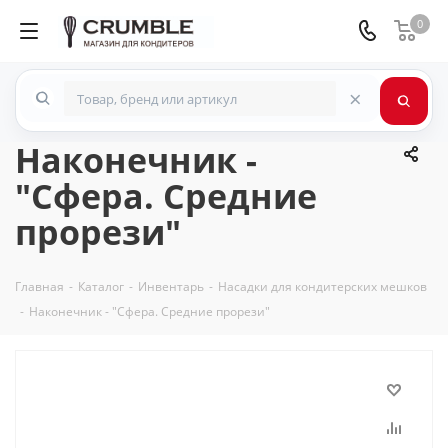
0
×
Наконечник -
"Сфера. Средние
прорези"
Главная
-
Каталог
-
Инвентарь
-
Насадки для кондитерских мешков
-
Наконечник - "Сфера. Средние прорези"