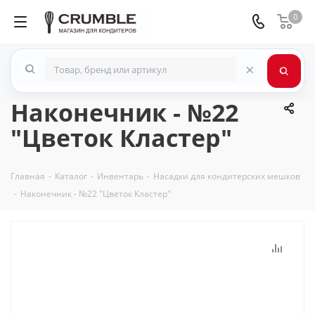
0
×
Наконечник - №22
"Цветок Кластер"
Главная
-
Каталог
-
Инвентарь
-
Насадки для кондитерских мешков
-
Наконечник - №22 "Цветок Кластер"