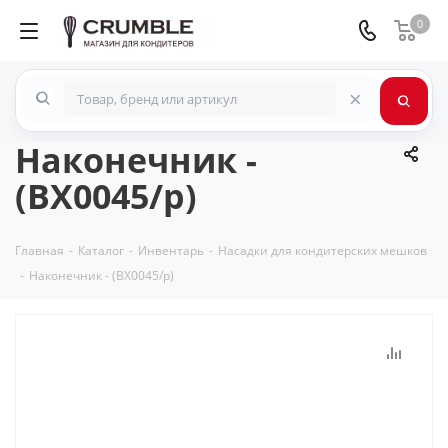
0
×
Наконечник -
(BX0045/p)
Главная
-
Каталог
-
Инвентарь
-
Насадки для кондитерских мешков
-
Наконечник - (BX0045/p)