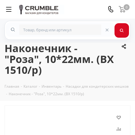
0
×
Наконечник -
"Роза", 10*22мм. (BX
1510/p)
Главная
-
Каталог
-
Инвентарь
-
Насадки для кондитерских мешков
-
Наконечник - "Роза", 10*22мм. (BX 1510/p)