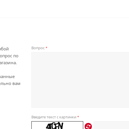
Вопрос
*
юбой
опрос по
агазина.
ванные
ельно вам
Введите текст с картинки
*