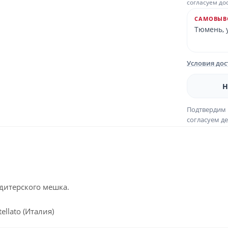
согласуем до
САМОВЫВ
Тюмень, у
Условия до
Н
Подтвердим 
согласуем де
дитерского мешка.
llato (Италия)