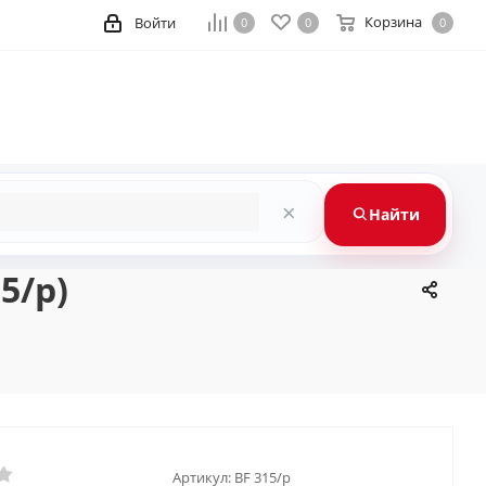
Корзина
Войти
0
0
0
×
Найти
5/p)
Артикул:
BF 315/p