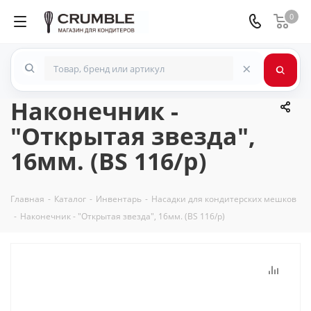
0
×
Наконечник -
"Открытая звезда",
16мм. (BS 116/p)
Главная
-
Каталог
-
Инвентарь
-
Насадки для кондитерских мешков
-
Наконечник - "Открытая звезда", 16мм. (BS 116/p)