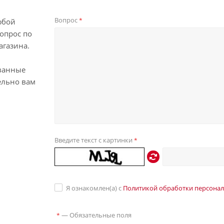
Вопрос
*
юбой
опрос по
агазина.
ванные
ельно вам
Введите текст с картинки
*
Я ознакомлен(а) с
Политикой обработки персона
—
Обязательные поля
*