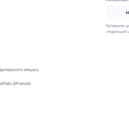
Н
Проверим ср
следующий ш
дитерского мешка.
llato (Италия)