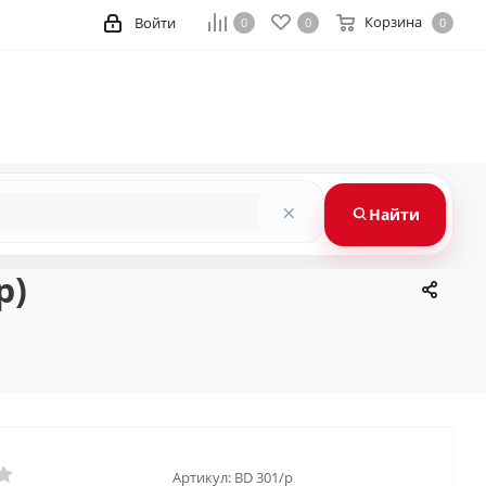
Корзина
Войти
0
0
0
×
Найти
p)
Артикул:
BD 301/p