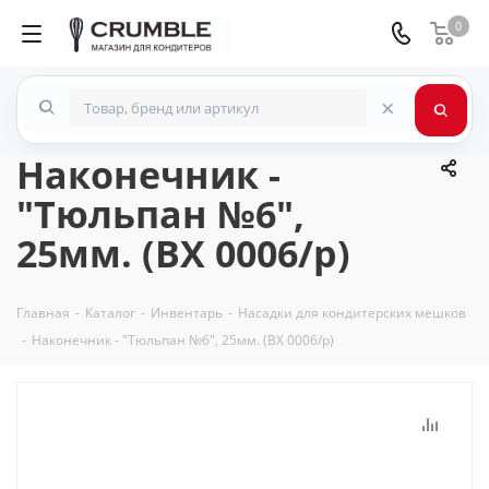
0
×
Наконечник -
"Тюльпан №6",
25мм. (BX 0006/p)
Главная
-
Каталог
-
Инвентарь
-
Насадки для кондитерских мешков
-
Наконечник - "Тюльпан №6", 25мм. (BX 0006/p)