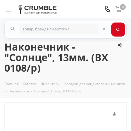
0
×
Наконечник -
"Солнце", 13мм. (BX
0108/p)
Главная
-
Каталог
-
Инвентарь
-
Насадки для кондитерских мешков
-
Наконечник - "Солнце", 13мм. (BX 0108/p)