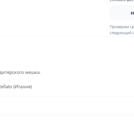
Н
Проверим ср
следующий ш
дитерского мешка.
llato (Италия)