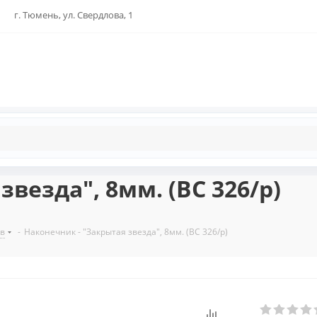
г. Тюмень, ул. Свердлова, 1
везда", 8мм. (BC 326/p)
ов
-
Наконечник - "Закрытая звезда", 8мм. (BC 326/p)