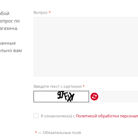
Вопрос
*
юбой
опрос по
агазина.
ванные
ельно вам
Введите текст с картинки
*
Я ознакомлен(а) с
Политикой обработки персона
—
Обязательные поля
*