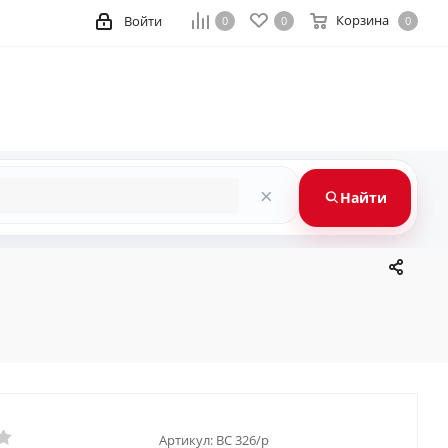
Корзина
Войти
0
0
0
×
Найти
Артикул:
BC 326/p