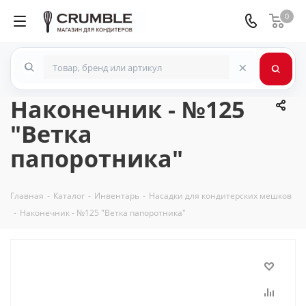
0
×
Наконечник - №125
"Ветка
папоротника"
Главная
-
Каталог
-
Инвентарь
-
Насадки для кондитерских мешков
-
Наконечник - №125 "Ветка папоротника"